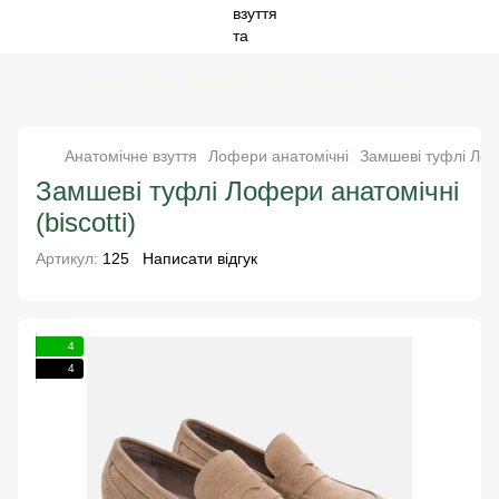
Special price - твоя пара за спокусливою ціною
Анатомічне взуття
Лофери анатомічні
Замшеві туфлі Лофе
Замшеві туфлі Лофери анатомічні
(biscotti)
Артикул:
125
Написати відгук
4
4