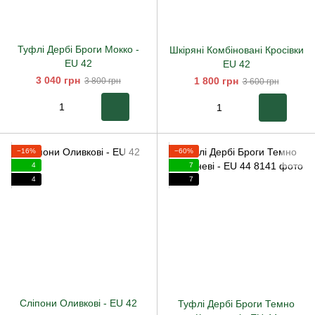
Туфлі Дербі Броги Мокко
-
Шкіряні Комбіновані Кросівки
EU 42
EU 42
3 040 грн
1 800 грн
3 800 грн
3 600 грн
−16%
−60%
4
7
4
7
Сліпони Оливкові
-
EU 42
Туфлі Дербі Броги Темно