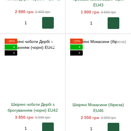
EU43
2 890 грн
1 800 грн
3 400 грн
3 600 грн
−30%
−15%
4
4
4
4
Шкіряні чоботи Дербі з
Шкіряні Мокасини (бірюза)
брогуванням (чорні) EU42
EU46
3 850 грн
2 550 грн
5 500 грн
3 000 грн