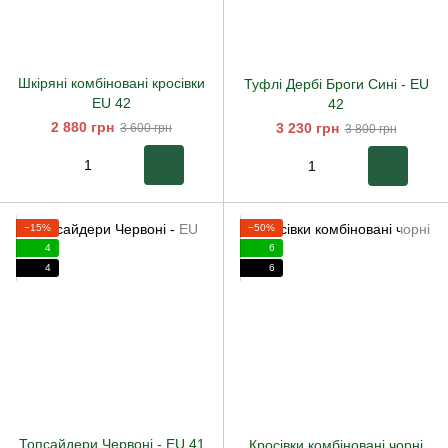
Шкіряні комбіновані кросівки
Туфлі Дербі Броги Сині - EU
EU 42
42
2 880 грн
3 230 грн
3 600 грн
3 800 грн
−15%
−50%
4
6
4
6
Топсайдери Червоні
-
EU 41
Кросівки комбіновані чорні