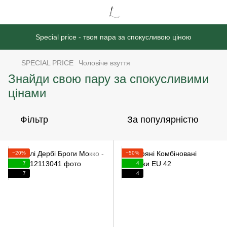
Special price - твоя пара за спокусливою ціною
SPECIAL PRICE
Чоловіче взуття
Знайди свою пару за спокусливими
цінами
Фільтр
За популярністю
−20%
−50%
7
4
7
4