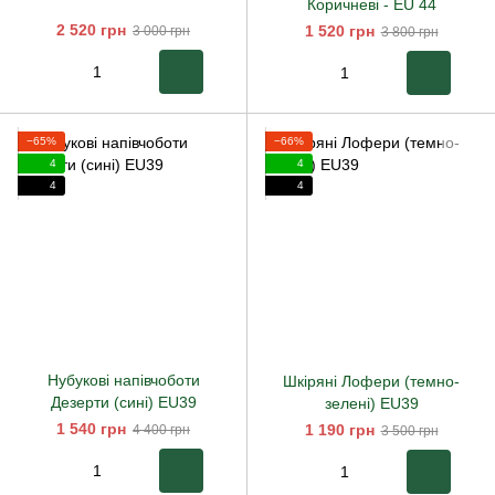
Коричневі - EU 44
2 520 грн
1 520 грн
3 000 грн
3 800 грн
−65%
−66%
4
4
4
4
Нубукові напівчоботи
Шкіряні Лофери (темно-
Дезерти (сині) EU39
зелені) EU39
1 540 грн
1 190 грн
4 400 грн
3 500 грн