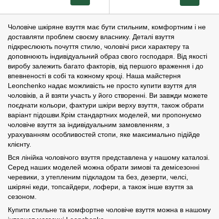
Чоловіче шкіряне взуття має бути стильним, комфортним і не
доставляти проблем своєму власнику. Деталі взуття
підкреслюють почуття стилю, чоловічі риси характеру та
доповнюють індивідуальний образ свого господаря. Від якості
виробу залежить багато факторів, від першого враження і до
впевненості в собі та кожному кроці. Наша майстерня
Leonchenko надає можливість не просто купити взуття для
чоловіків, а й взяти участь у його створенні. Ви завжди можете
поєднати кольори, фактури шкіри верху взуття, також обрати
варіант підошви.Крім стандартних моделей, ми пропонуємо
чоловіче взуття за індивідуальним замовленням, з
урахуванням особливостей стопи, яке максимально підійде
клієнту.
Вся лінійка чоловічого взуття представлена ​​у нашому каталозі.
Серед наших моделей можна обрати зимові та демісезонні
черевики, з утепленим підкладом та без, дезерти, челсі,
шкіряні кеди, топсайдери, лофери, а також інше взуття за
сезоном.
Купити стильне та комфортне чоловіче взуття можна в нашому