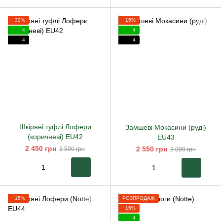
−30%
−15%
4
4
4
4
Шкіряні туфлі Лофери
Замшеві Мокасини (руді)
(коричневі) EU42
EU43
2 450 грн
2 550 грн
3 500 грн
3 000 грн
−15%
РОЗПРОДАЖ
−15%
4