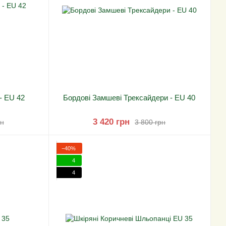
-
EU 42
Бордові Замшеві Трексайдери
-
EU 40
3 420 грн
рн
3 800 грн
−40%
4
4