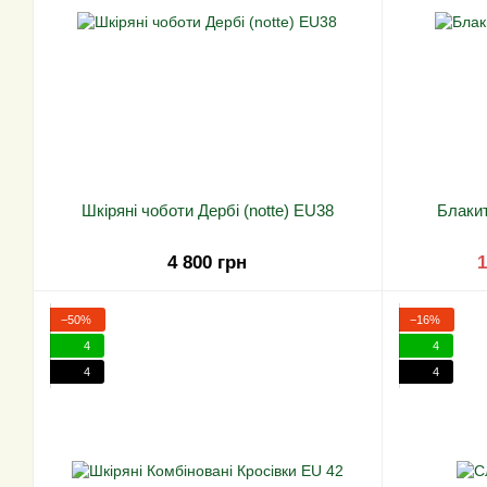
Шкіряні чоботи Дербі (notte) EU38
Блакит
4 800 грн
1
−50%
−16%
4
4
4
4