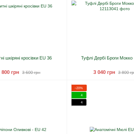
ні шкіряні кросівки EU 36
Туфлі Дербі Броги Мокко
 800 грн
3 040 грн
3 600 грн
3 800 г
−20%
4
4