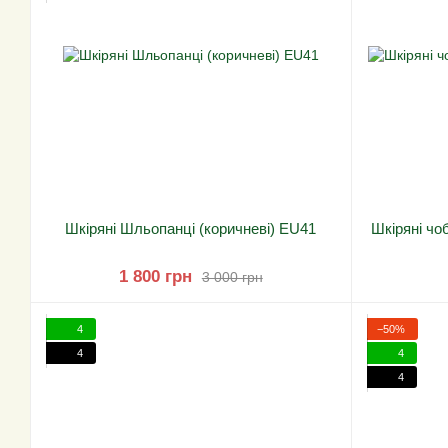
Шкіряні Шльопанці (коричневі) EU41
Шкіряні чо
1 800 грн
3 000 грн
4
−50%
4
4
4