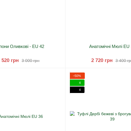
пони Оливкові
-
EU 42
Анатомічні Мюлі EU 
 520 грн
2 720 грн
3 000 грн
3 400 г
−50%
4
4