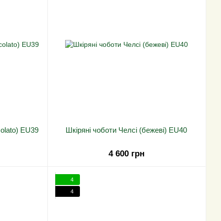
olato) EU39
Шкіряні чоботи Челсі (бежеві) EU40
4 600 грн
4
4