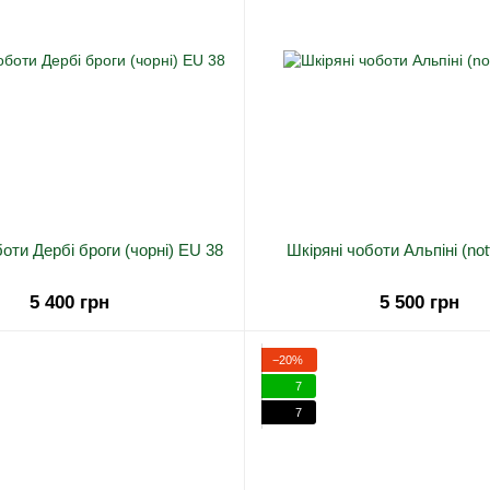
боти Дербі броги (чорні) EU 38
Шкіряні чоботи Альпіні (no
5 400 грн
5 500 грн
−20%
7
7