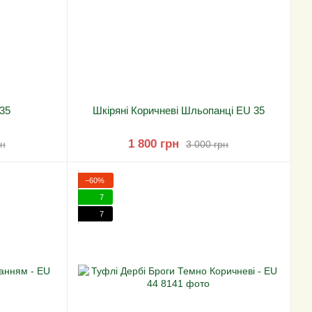
35
Шкіряні Коричневі Шльопанці EU 35
1 800 грн
рн
3 000 грн
−60%
7
7