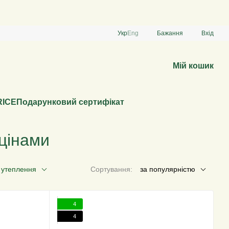
Укр
Eng
Бажання
Вхід
Мій кошик
RICE
Подарунковий сертифікат
цінами
 утеплення
Сортування:
за популярністю
4
4