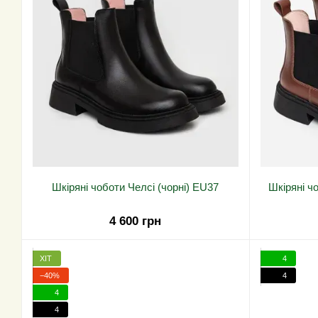
Шкіряні чоботи Челсі (чорні) EU37
Шкіряні ч
4 600 грн
ХІТ
4
−40%
4
4
4