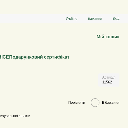
Укр
Eng
Бажання
Вхід
Мій кошик
RICE
Подарунковий сертифікат
Артикул
11562
Порівняти
В бажання
ичувальної знижки