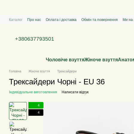
Перейти к основному контенту
Каталог
Про нас
Оплата і доставка
Обмін та повернення
Ми на 
+380637793501
Чоловіче взуття
Жіноче взуття
Анатом
Головна
Жіноче взуття
Трексайдери
Трексайдери Чорні
-
EU 36
Індивідуальне виготовлення
Написати відгук
4
4