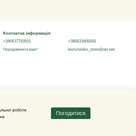
Контактна інформація
+380637793501
+380633405056
leonchenko_store@ukr.net
Передзвонити вам?
альної роботи
Погодитися
 на