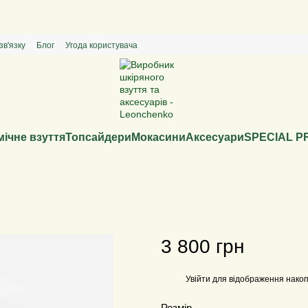
Special price - твоя пара за спокусливою ціною
зв'язку
Блог
Угода користувача
ічне взуття
Топсайдери
Мокасини
Аксесуари
SPECIAL P
3 800 грн
Увійти
для відображення накоп
%
Розмір