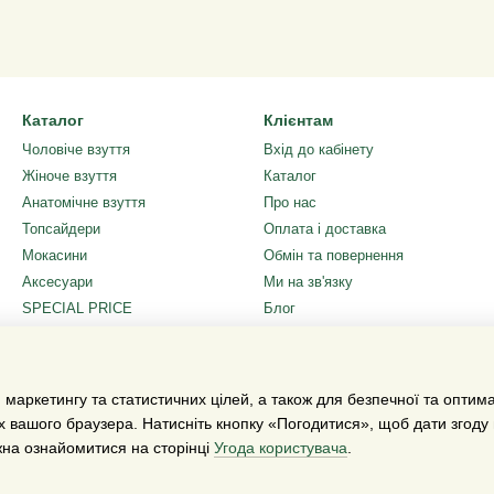
Каталог
Клієнтам
Чоловіче взуття
Вхід до кабінету
Жіноче взуття
Каталог
Анатомічне взуття
Про нас
Топсайдери
Оплата і доставка
Мокасини
Обмін та повернення
Аксесуари
Ми на зв'язку
SPECIAL PRICE
Блог
Подарунковий сертифікат
Угода користувача
Ми в соцмережах
 маркетингу та статистичних цілей, а також для безпечної та оптим
х вашого браузера. Натисніть кнопку «Погодитися», щоб дати згоду
жна ознайомитися на сторінці
Угода користувача
.