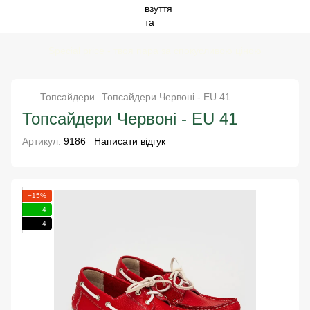
Special price - твоя пара за спокусливою ціною
Топсайдери
Топсайдери Червоні
-
EU 41
Топсайдери Червоні
-
EU 41
Артикул:
9186
Написати відгук
−15%
4
4