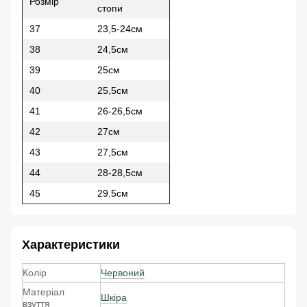
Розмір
стопи
37
23,5-24см
38
24,5см
39
25см
40
25,5см
41
26-26,5см
42
27см
43
27,5см
44
28-28,5см
45
29.5см
Характеристики
Колір
Червоний
Матеріал
Шкіра
взуття