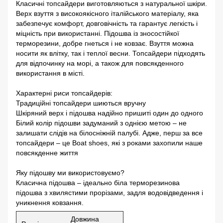
Класичні топсайдери виготовляються з натуральної шкіри.
Верх взуття з високоякісного італійського матеріалу, яка
забезпечує комфорт, довговічність та гарантує легкість і
міцність при використанні. Підошва із зносостійкої
терморезини, добре гнеться і не ковзає. Взуття можна
носити як влітку, так і теплої весни. Топсайдери підходять
для відпочинку на морі, а також для повсякденного
використання в місті.
Характерні риси топсайдерів:
Традиційні топсайдери шиються вручну
Шкіряний верх і підошва надійно пришиті один до одного
Білий колір підошви задуманий з однією метою – не
залишати слідів на білосніжній палубі. Адже, перш за все
топсайдери – це Boat shoes, які з роками захопили наше
повсякденне життя
Яку підошву ми використовуємо?
Класична підошва – ідеально біла терморезинова
підошва з хвилястими прорізами, задля водовідведення і
уникнення ковзання.
Довжина