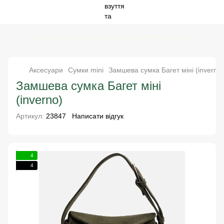
Special price - твоя пара за спокусливою ціною
Аксесуари
Сумки mini
Замшева сумка Багет міні (inverno)
Замшева сумка Багет міні
(inverno)
Артикул:
23847
Написати відгук
4
4