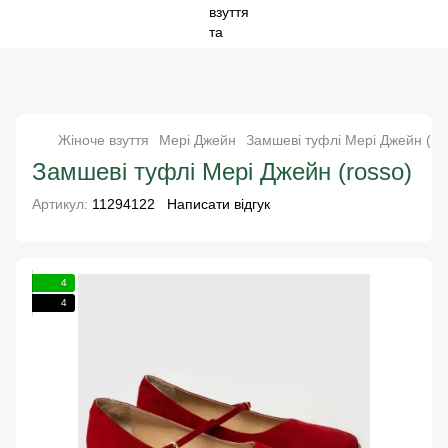
Special price - твоя пара за спокусливою ціною
Жіноче взуття
Мері Джейн
Замшеві туфлі Мері Джейн (ro
Замшеві туфлі Мері Джейн (rosso)
Артикул:
11294122
Написати відгук
4
4