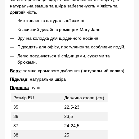
натуральна замша та шкіра забезпечують м’якість та
довговічність.
Виготовлені з натуральної замші.
Класичний дизайн з ремінцем Mary Jane.
Зручна колодка для щоденного носіння.
Підходять для офісу, прогулянок та особливих подій.
Легко поєднуються зі спідницями, сукнями та
брюками.
Верх
: замша хромового дублення (натуральний велюр)
Підклад
: натуральна шкіра
Підошва
: туніт
Розмір EU
Довжина стопи (см)
35
22,5-23
36
23,5
37
24-24,5
38
25