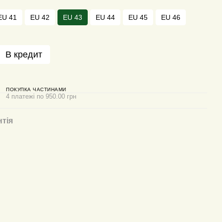
EU 41
EU 42
EU 43
EU 44
EU 45
EU 46
В кредит
ПОКУПКА ЧАСТИНАМИ
4 платежі по 950.00 грн
нтія