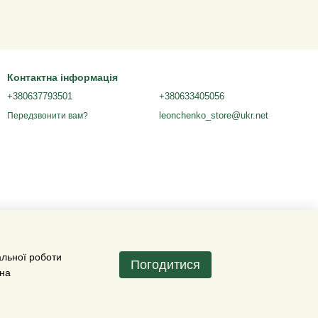
Контактна інформація
+380637793501
+380633405056
leonchenko_store@ukr.net
Передзвонити вам?
альної роботи
Погодитися
 на