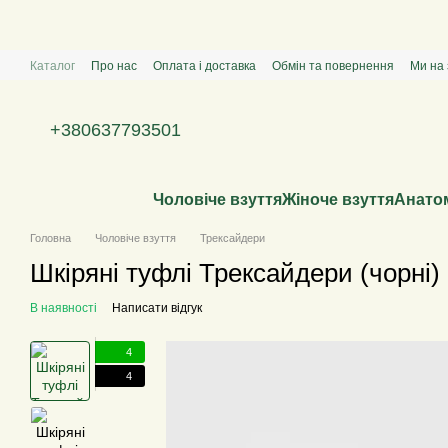
Перейти к основному контенту
Каталог
Про нас
Оплата і доставка
Обмін та повернення
Ми на 
+380637793501
Чоловіче взуття
Жіноче взуття
Анатом
Головна
Чоловіче взуття
Трексайдери
Шкіряні туфлі Трексайдери (чорні)
В наявності
Написати відгук
4
4