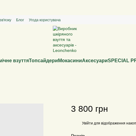
Special price - твоя пара за спокусливою ціною
зв'язку
Блог
Угода користувача
ічне взуття
Топсайдери
Мокасини
Аксесуари
SPECIAL P
3 800 грн
Увійти
для відображення накоп
%
Розмір