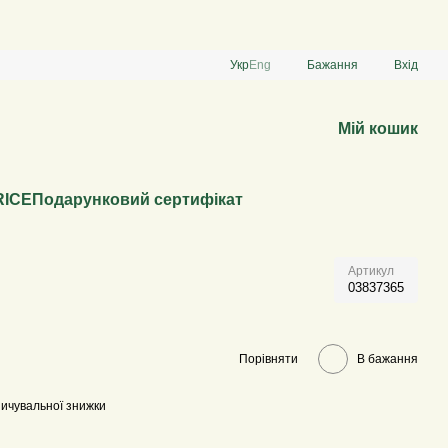
Укр
Eng
Бажання
Вхід
Мій кошик
RICE
Подарунковий сертифікат
Артикул
03837365
Порівняти
В бажання
ичувальної знижки