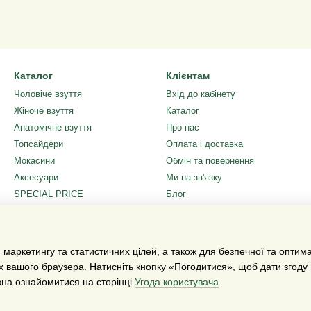
Каталог
Клієнтам
Чоловіче взуття
Вхід до кабінету
Жіноче взуття
Каталог
Анатомічне взуття
Про нас
Топсайдери
Оплата і доставка
Мокасини
Обмін та повернення
Аксесуари
Ми на зв'язку
SPECIAL PRICE
Блог
Подарунковий сертифікат
Угода користувача
Ми в соцмережах
 маркетингу та статистичних цілей, а також для безпечної та оптим
х вашого браузера. Натисніть кнопку «Погодитися», щоб дати згоду
жна ознайомитися на сторінці
Угода користувача
.