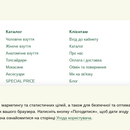
Каталог
Клієнтам
Чоловіче взуття
Вхід до кабінету
Жіноче взуття
Каталог
Анатомічне взуття
Про нас
Топсайдери
Оплата і доставка
Мокасини
Обмін та повернення
Аксесуари
Ми на зв'язку
SPECIAL PRICE
Блог
Подарунковий сертифікат
Угода користувача
Ми в соцмережах
 маркетингу та статистичних цілей, а також для безпечної та оптим
х вашого браузера. Натисніть кнопку «Погодитися», щоб дати згоду
жна ознайомитися на сторінці
Угода користувача
.