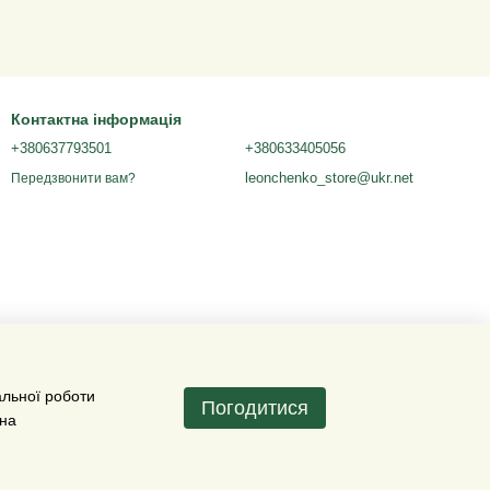
Контактна інформація
+380637793501
+380633405056
leonchenko_store@ukr.net
Передзвонити вам?
альної роботи
Погодитися
 на