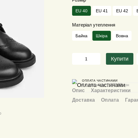
EU 40
EU 41
EU 42
Матеріал утеплення
Байка
Шкіра
Вовна
Купити
ОПЛАТА ЧАСТИНАМИ
4 платежі по 1 375.00 грн
Опис
Характеристики
Доставка
Оплата
Гара
ю