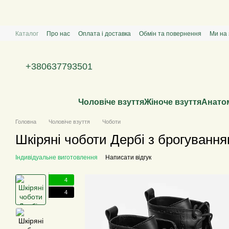
Перейти к основному контенту
Каталог
Про нас
Оплата і доставка
Обмін та повернення
Ми на 
+380637793501
Чоловіче взуття
Жіноче взуття
Анатом
Головна
Чоловіче взуття
Чоботи
Шкіряні чоботи Дербі з брогування
Індивідуальне виготовлення
Написати відгук
4
4