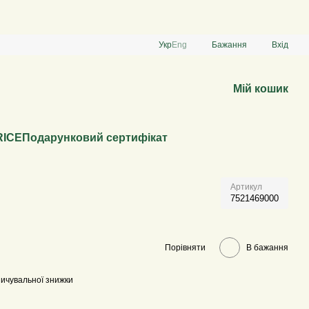
Укр
Eng
Бажання
Вхід
Мій кошик
RICE
Подарунковий сертифікат
Артикул
7521469000
Порівняти
В бажання
ичувальної знижки