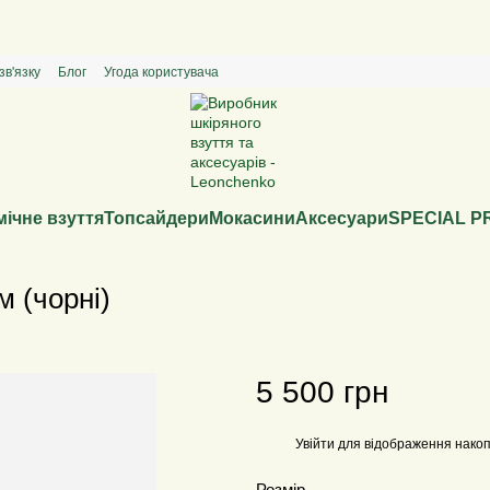
Special price - твоя пара за спокусливою ціною
зв'язку
Блог
Угода користувача
ічне взуття
Топсайдери
Мокасини
Аксесуари
SPECIAL P
м (чорні)
5 500 грн
Увійти
для відображення накоп
%
Розмір