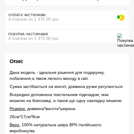
ОПЛАТА ЧАСТИНАМИ
4 платежі по 1 375.00 грн
ПОКУПКА ЧАСТИНАМИ
4 платежі по 1 375.00 грн
Опис
Дана модель - ідеальне рішення для подарунку,
побачення,а твкож легкого виходу в світ.
Сумка застібається на магніт, довжина ручки регулюється.
Всередині доповнена текстильним підкладом, має
кишеню на блискавці, а також ще одну накладну кишеню
Розміри:
довжина*висота*ширина
26см*17см*8см
Верх:
100% натуральна шкіра ВРХ італійського
виробництва