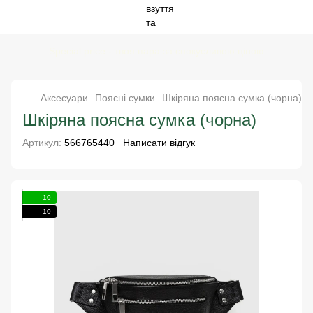
Special price - твоя пара за спокусливою ціною
Аксесуари
Поясні сумки
Шкіряна поясна сумка (чорна)
Шкіряна поясна сумка (чорна)
Артикул:
566765440
Написати відгук
10
10