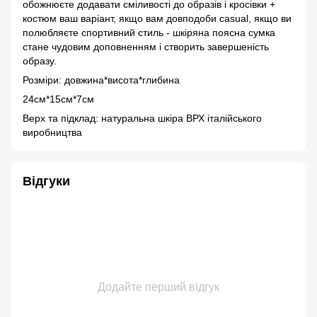
обожнюєте додавати сміливості до образів і кросівки +
костюм ваш варіант, якщо вам довподоби casual, якщо ви
полюбляєте спортивний стиль - шкіряна поясна сумка
стане чудовим доповненням і створить завершеність
образу.
Розміри: довжина*висота*глибина
24см*15см*7см
Верх та підклад: натуральна шкіра ВРХ італійського
виробництва
Відгуки
Додайте перший відгук