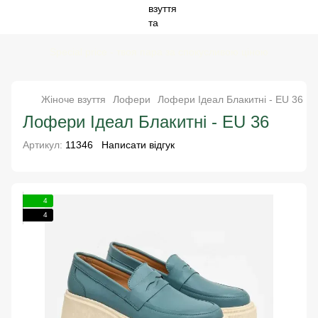
Special price - твоя пара за спокусливою ціною
Жіноче взуття
Лофери
Лофери Ідеал Блакитні
-
EU 36
Лофери Ідеал Блакитні
-
EU 36
Артикул:
11346
Написати відгук
4
4