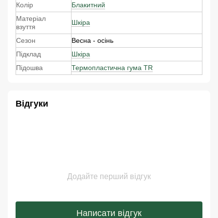
Колір
Блакитний
Матеріал
Шкіра
взуття
Сезон
Весна - осінь
Підклад
Шкіра
Підошва
Термопластична гума TR
Відгуки
Додайте перший відгук
Написати відгук