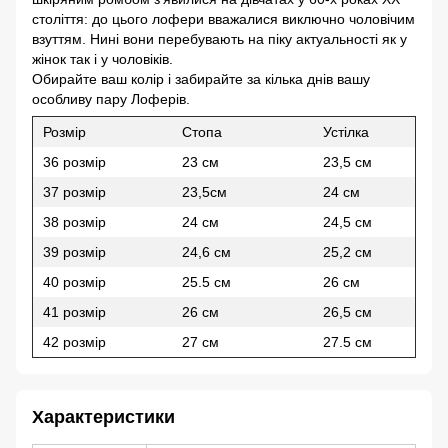
століття: до цього лофери вважалися виключно чоловічим
взуттям. Нині вони перебувають на піку актуальності як у
жінок так і у чоловіків.
Обирайте ваш колір і забирайте за кілька днів вашу
особливу пару Лоферів.
Розмір
Cтопа
Устілка
36 розмір
23 см
23,5 см
37 розмір
23,5см
24 см
38 розмір
24 см
24,5 см
39 розмір
24,6 см
25,2 см
40 розмір
25.5 см
26 см
41 розмір
26 см
26,5 см
42 розмір
27 см
27.5 см
Характеристики