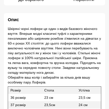
Опис
Шкіряні чорні лофери це один з видів базового жіночого
взуття. Вперше модні класичні туфлі з характерними
пензликами або шкіряним ромбом з'явилися на дівчатах у
60-х роках ХХ століття: до цього лофери вважалися
виключно чоловічим взуттям. Нині вони перебувають на
піку актуальності як у жінок так і у чоловіків.
Стильні жіночі
лофери зі 100% натуральної італійської шкіри. Приємна
та легка вага, комфортна та зручна колодка. Підходять на
вузьку та середню повноту стопи. Завдяки натуральному
складу матеріалу нога дихає.
Обирайте ваш колір і забирайте за кілька днів вашу
особливу пару Лоферів.
Розмір
Cтопа
Устілка
36 розмір
23 см
23,5 см
37 розмір
23,5см
24 см